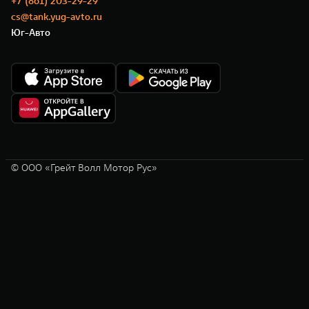
+7 (861) 203-29-29
cs@tank.yug-avto.ru
Юг-Авто
© ООО «Грейт Волл Мотор Рус»