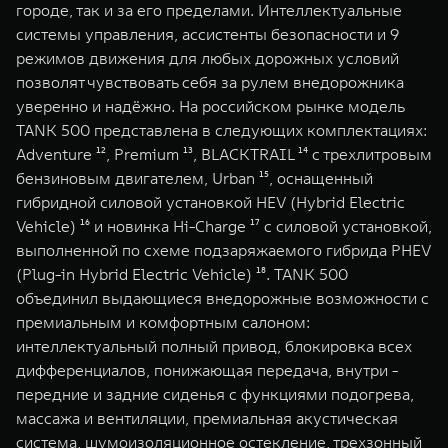
городе, так и за его пределами. Интеллектуальные
системы управления, ассистенты безопасности и 9
режимов движения для любых дорожных условий
позволят чувствовать себя за рулем внедорожника
уверенно и надёжно. На российском рынке модель
TANK 500 представлена в следующих комплектациях:
Adventure ¹², Premium ¹³, BLACKTRAIL ¹⁴ с трехлитровым
бензиновым двигателем, Urban ¹⁵, оснащенный
гибридной силовой установкой HEV (Hybrid Electric
Vehicle) ¹⁶ и новинка Hi-Charge ¹⁷ с силовой установкой,
выполненной по схеме подзаряжаемого гибрида PHEV
(Plug-in Hybrid Electric Vehicle) ¹⁸. TANK 500
объединил выдающиеся внедорожные возможности с
премиальным и комфортным салоном:
интеллектуальный полный привод, блокировка всех
дифференциалов, понижающая передача, внутри -
передние и задние сиденья с функциями подогрева,
массажа и вентиляции, премиальная акустическая
система, шумоизоляционное остекление, трехзонный