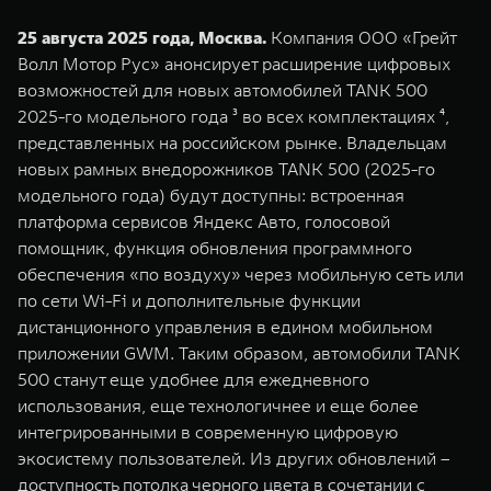
WEY 07
WEY 05
25 августа 2025 года, Москва.
Компания ООО «Грейт
Расширяя границы комфорта
Эстетика нов
Волл Мотор Рус» анонсирует расширение цифровых
от 6 149 000 ₽
от 5 699 0
возможностей для новых автомобилей TANK 500
2025-го модельного года ³ во всех комплектациях ⁴,
представленных на российском рынке. Владельцам
новых рамных внедорожников TANK 500 (2025-го
модельного года) будут доступны: встроенная
платформа сервисов Яндекс Авто, голосовой
помощник, функция обновления программного
обеспечения «по воздуху» через мобильную сеть или
по сети Wi-Fi и дополнительные функции
WEY 80
WEY 80 
дистанционного управления в едином мобильном
Масштаб возможностей
Масштаб воз
приложении GWM. Таким образом, автомобили TANK
от 6 449 000 ₽
от 8 099 
500 станут еще удобнее для ежедневного
использования, еще технологичнее и еще более
интегрированными в современную цифровую
экосистему пользователей. Из других обновлений –
доступность потолка черного цвета в сочетании с