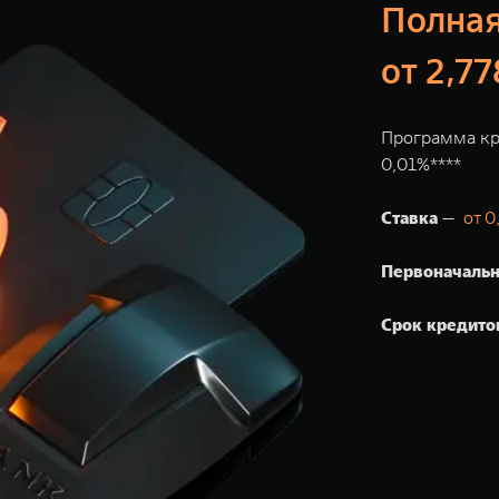
Полная
от 2,7
Программа кр
0,01%****
Ставка
—
от 0
Первоначальн
Срок кредито