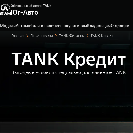
Официальный дилер TANK
Юг-Авто
Краснодар, ул. Краснодарская, д. 3
+7 (861) 203-29-29
Модели
Автомобили в наличии
Покупателям
Владельцам
О дилере
Главная
Покупателям
TANK Финансы
TANK Кредит
TANK Кредит
Выгодные условия специально для клиентов TANK