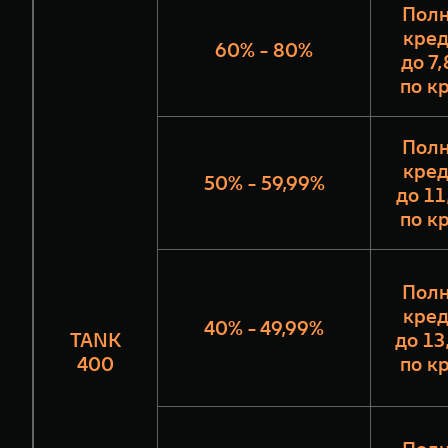
Полн
кред
60% - 80%
до 7
по к
Полн
кред
50% - 59,99%
до 11
по к
Полн
кред
40% - 49,99%
TANK
до 13
400
по к