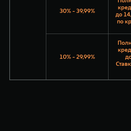
Полн
кред
30% - 39,99%
до 14
по к
Полн
кред
10% - 29,99%
до
Ставк