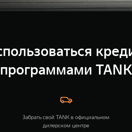
спользоваться кре
программами TAN
Забрать свой TANK в официальном
дилерском центре