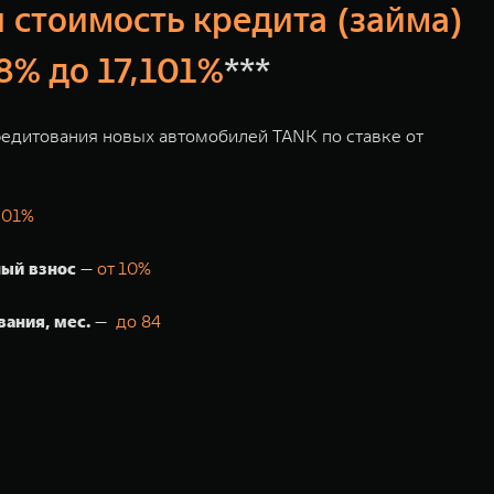
 стоимость кредита (займа)
78% до 17,101%
***
едитования новых автомобилей TANK по ставке от
,01%
ый взнос
—
от 10%
вания, мес.
—
до 84