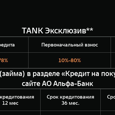
TANK Эксклюзив**
редита
Первоначальный взнос
078%
10%-80%
(займа) в разделе «Кредит на по
сайте АО Альфа-Банк
 кредитования
Срок кредитования
Ср
12 мес
36 мес.