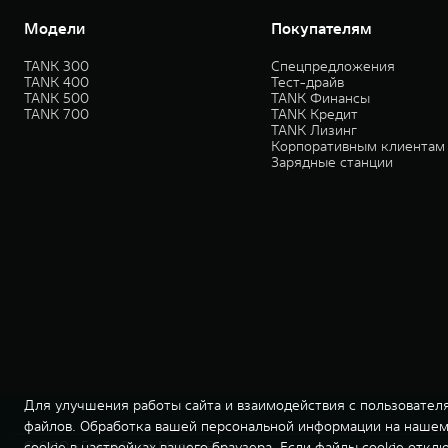
Модели
Покупателям
TANK 300
Спецпредложения
TANK 400
Тест-драйв
TANK 500
TANK Финансы
TANK 700
TANK Кредит
TANK Лизинг
Корпоративным клиентам
Зарядные станции
Для улучшения работы сайта и взаимодействия с пользователя
файлов. Обработка вашей персональной информации на нашем 
© ООО «Грейт Волл Мотор Рус»
cookie в настройках вашего браузера. Если файлы cookie откл