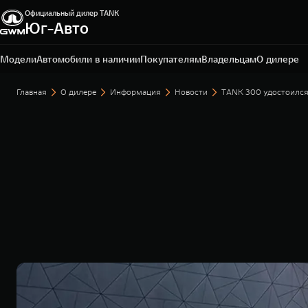
Официальный дилер TANK
Юг-Авто
Краснодар, ул. Краснодарская, д. 3
+7 (861) 203-29-29
Модели
Автомобили в наличии
Покупателям
Владельцам
О дилере
Главная
О дилере
Информация
Новости
TANK 300 удостоился