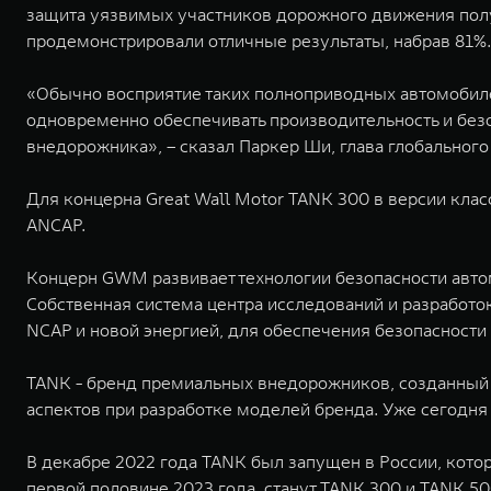
защита уязвимых участников дорожного движения полу
продемонстрировали отличные результаты, набрав 81%.
«Обычно восприятие таких полноприводных автомобиле
одновременно обеспечивать производительность и без
внедорожника», – сказал Паркер Ши, глава глобально
Для концерна Great Wall Motor TANK 300 в версии кла
ANCAP.
Концерн GWM развивает технологии безопасности автом
Собственная система центра исследований и разработо
NCAP и новой энергией, для обеспечения безопасности
TANK - бренд премиальных внедорожников, созданный 
аспектов при разработке моделей бренда. Уже сегодня
В декабре 2022 года TANK был запущен в России, кот
первой половине 2023 года, станут TANK 300 и TANK 50