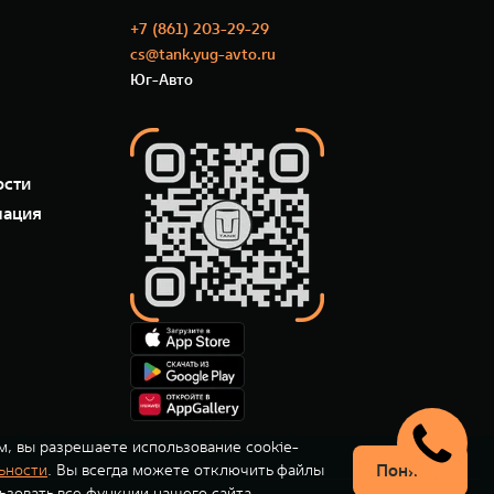
+7 (861) 203-29-29
cs@tank.yug-avto.ru
Юг-Авто
ости
мация
м, вы разрешаете использование cookie-
Понятно
ьности
. Вы всегда можете отключить файлы
ьзовать все функции нашего сайта.