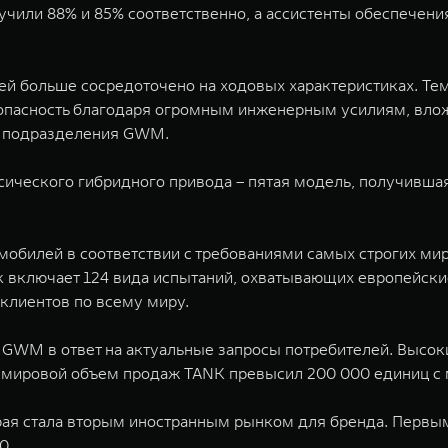
чили 88% и 85% соответственно, а ассистенты обеспечени
й больше сосредоточено на ходовых характеристиках. Те
опасность благодаря огромным инженерным усилиям, вло
го подразделения GWM.
ссического гибридного привода – пятая модель, получивша
обилей в соответствии с требованиями самых строгих миро
к включает 124 вида испытаний, охватывающих европейски
 клиентов по всему миру.
GWM в ответ на актуальные запросы потребителей. Высок
 мировой объем продаж TANK превысил 200 000 единиц с 
орая стала вторым иностранным рынком для бренда. Первы
0.