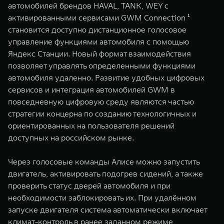
WEY 80
WEY 80 Лаундж
автомобилей брендов HAVAL, TANK, WEY с
активированными сервисами GWM Connection ¹
Масштаб возможностей
Масштаб возможностей
от 6 449 000 ₽
от 8 099 000 ₽
становится доступно дистанционное голосовое
управление функциями автомобиля с помощью
Яндекс Станции. Новый формат взаимодействия
позволяет управлять определенными функциями
автомобиля удаленно. Развитие удобных цифровых
сервисов и интеграция автомобилей GWM в
повседневную цифровую среду являются частью
стратегии концерна по созданию технологичных и
ориентированных на пользователя решений
доступных на российском рынке.
Через голосовые команды Алисе можно запустить
двигатель, активировать подогрев сидений, а также
проверить статус дверей автомобиля и при
необходимости заблокировать их. При удалённом
запуске двигателя система автоматически включает
климат-контроль в ранее заданном режиме,