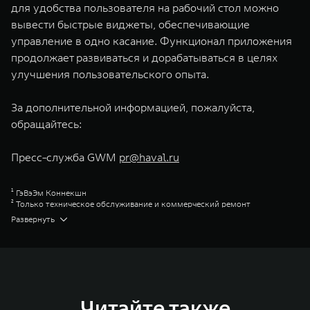
для удобства пользователя на рабочий стол можно
вывести быстрые виджеты, обеспечивающие
управление в одно касание. Функционал приложения
продолжает развиваться и дорабатываться в целях
улучшения пользовательского опыта.
За дополнительной информацией, пожалуйста,
обращайтесь:
Пресс-служба GWM
pr@haval.ru
¹ ГэВэЭм Коннекшн
² Только техническое обслуживание и коммерческий ремонт
³ Доступно для ограниченного перечня моделей
Развернуть
⁴ Доступно для ограниченного перечня моделей
Great Wall Motor Company Limited (GWM) — глобальный производитель
внедорожников, кроссоверов и пикапов, специализирующийся на
интеллектуальных технологиях и экологичном производстве. Компания
была зарегистрирована на Гонконгской и Шанхайской фондовых биржах
в 2003 и 2011 годах соответственно. Сфера деятельности концерна
GWM включает проектирование, исследования и разработки,
Читайте также
производство, продажу и обслуживание автомобилей и запчастей.