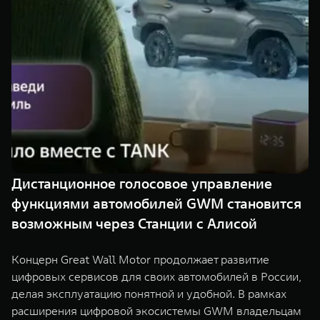
TANK Финансы
Сервис
Корпоративным клиентам
Специальные предложения
TANK 500
TANK 700
Моторные масла
Веди за собой
Сила признания
TANK ФИНАНСЫ
от 6 499 000 ₽
от 10 199 000 ₽
TANK Кредит
ЦИФРОВЫЕ СЕРВИСЫ TANK
TANK Лизинг
Цифровые сервисы TANK
TANK Страхование
Подписки
Дистанционное голосовое управление
WEY 07
WEY 05
функциями автомобилей GWM становится
Расширяя границы комфорта
Эстетика нового времени
от 6 149 000 ₽
от 5 699 000 ₽
возможным через Станции с Алисой
Концерн Great Wall Motor продолжает развитие
цифровых сервисов для своих автомобилей в России,
делая эксплуатацию понятной и удобной. В рамках
расширения цифровой экосистемы GWM владельцам