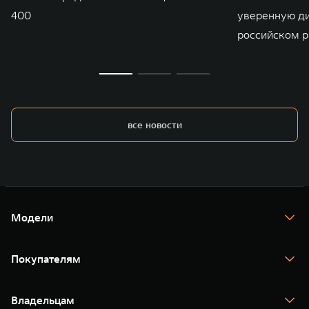
400
уверенную д
российском р
все новости
Модели
TANK 300
TANK 400
Покупателям
TANK 500
TANK 700
Спецпредложения
Тест-драйв
Владельцам
TANK Финансы