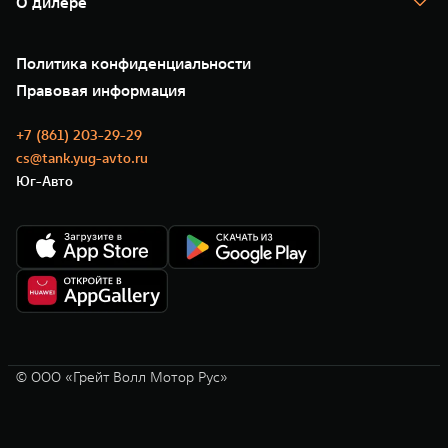
О дилере
Новые цифровые сервисы TANK
Зарядные станции
Подписки
О нас
Специальные предложения
35 лет GWM
Сервис
Политика конфиденциальности
GWM ТЕХ ДЕНЬ
Нулевое ТО
Новости
Правовая информация
Моторные масла
+7 (861) 203-29-29
cs@tank.yug-avto.ru
Юг-Авто
© ООО «Грейт Волл Мотор Рус»