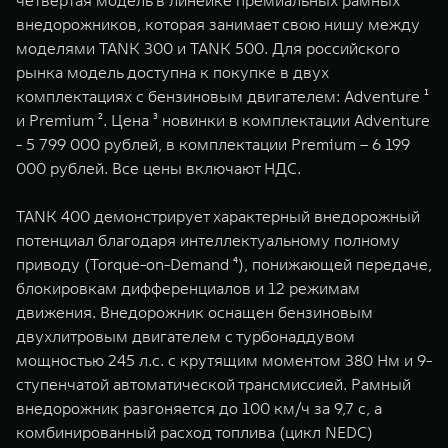
четвертая модель в линейке премиальных рамных
WEY 07
WEY 05
внедорожников, которая занимает свою нишу между
Расширяя границы комфорта
Эстетика нов
моделями TANK 300 и TANK 500. Для российского
от 6 149 000 ₽
от 5 699 0
рынка модель доступна к покупке в двух
комплектациях с бензиновым двигателем: Adventure ¹
и Premium ². Цена ³ новинки в комплектации Adventure
- 5 799 000 рублей, в комплектации Premium – 6 199
000 рублей. Все цены включают НДС.
TANK 400 демонстрирует характерный внедорожный
потенциал благодаря интеллектуальному полному
приводу (Torque-on-Demand ⁴), понижающей передаче,
WEY 80
WEY 80 
блокировкам дифференциалов и 12 режимам
Масштаб возможностей
Масштаб воз
движения. Внедорожник оснащен бензиновым
от 6 449 000 ₽
от 8 099 
двухлитровым двигателем с турбонаддувом
мощностью 245 л.с. с крутящим моментом 380 Нм и 9-
ступенчатой автоматической трансмиссией. Рамный
внедорожник разгоняется до 100 км/ч за 9,7 с, а
комбинированный расход топлива (цикл NEDC)