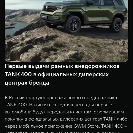
TANK Финансы
Сервис
Корпоративным клиентам
Специальные предложения
Моторные масла
TANK ФИНАНСЫ
TANK Кредит
ЦИФРОВЫЕ СЕРВИСЫ TANK
TANK Лизинг
Цифровые сервисы TANK
TANK 500
TANK 700
Первые выдачи рамных внедорожников
TANK Страхование
Подписки
Веди за собой
Сила признан
TANK 400 в официальных дилерских
от 6 499 000 ₽
от 10 199 
центрах бренда
В России стартуют продажи нового внедорожника
TANK 400. Начиная с сегодняшнего дня первые
автомобили будут переданы клиентам, оформившим
покупку в официальных дилерских центрах TANK либо
через мобильное приложение GWM Store. TANK 400 –