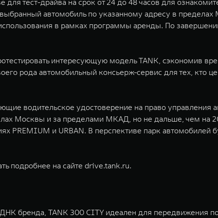
для тест-драйва на срок от 24 до 48 часов для ознакомите
т выбранный автомобиль по указанному адресу в пределах
использования в рамках программы аренды. По завершению
отестировать интересующую модель TANK, сэкономив время
своего рода автомобильный консьерж-сервис для тех, кто 
еющие водительское удостоверение на право управления ав
елах Москвы и за пределами МКАД, но не дальше, чем на 
ях PREMIUM и URBAN. В перспективе парк автомобилей б
ь подробнее на сайте drive.tank.ru.
ДНК бренда, TANK 300 CITY идеален для передвижения по