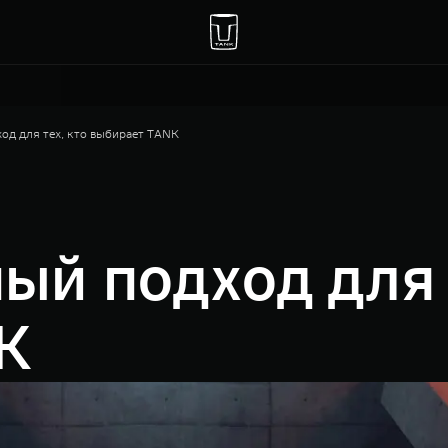
од для тех, кто выбирает TANK
й подход для т
K