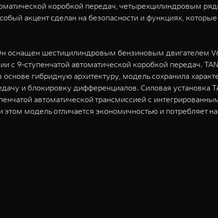
автоматической коробкой передач, четырехцилиндровым р
обый акцент сделан на безопасности и функциях, которые 
. Он оснащен шестицилиндровым бензиновым двигателем V
и с 9-ступенчатой автоматической коробкой передач. TANK
в основе гибридную архитектуру, модель сохранила харак
дачу и блокировку дифференциалов. Силовая установка TA
ступенчатой автоматической трансмиссией с интегрированн
 этом модель отличается экономичностью и потребляет на 