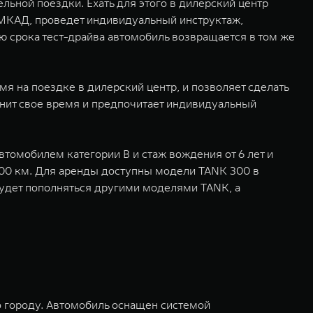
льной поездки. Ехать для этого в дилерский центр
 МКАД, проведет индивидуальный инструктаж,
 срока тест-драйва автомобиль возвращается в том же
 на поездке в дилерский центр, и позволяет сделать
ценит свое время и предпочитает индивидуальный
томобилем категории В и стаж вождения от 6 лет и
200 км. Для аренды доступны модели TANK 300 в
удет пополняться другими моделями TANK, а
 городу. Автомобиль оснащен системой