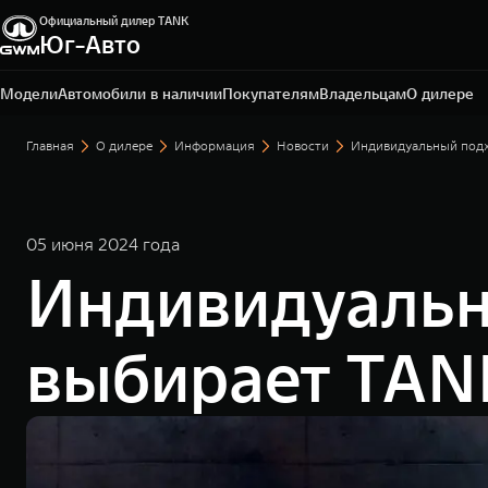
Официальный дилер TANK
Юг-Авто
Краснодар, ул. Краснодарская, д. 3
+7 (861) 203-29-29
Модели
Автомобили в наличии
Покупателям
Владельцам
О дилере
Главная
О дилере
Информация
Новости
Индивидуальный подх
05 июня 2024 года
Индивидуальны
выбирает TAN