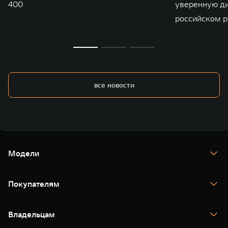
400
уверенную д
российском р
все новости
Модели
TANK 300
TANK 400
Покупателям
TANK 500
TANK 700
Спецпредложения
Тест-драйв
Владельцам
TANK Финансы
TANK Кредит