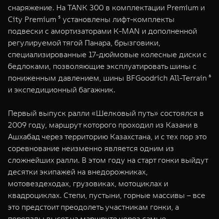
снаряжение. На TANK 300 в комплектации Premium и
City Premium ⁵ установлены лифт-комплекты
подвески с амортизаторами K-MAN и дополненной
регулируемой тягой Панара, брызговики,
специализированные 17-дюймовые колесные диски с
бедлоками, позволяющие эксплуатировать шины с
пониженным давлением, шины BFGoodrich All-Terrain ⁶
и экспедиционный багажник.
Первый выпуск ралли «Шелковый путь» состоялся в
2009 году, маршрут которого проходил из Казани в
Ашхабад через территорию Казахстана, и с тех пор это
соревнование неизменно является одним из
сложнейших ралли. В этом году на старт гонки выйдут
десятки экипажей на внедорожниках,
мотовездеходах, грузовиках, мотоциклах и
квадроциклах. Степи, пустыни, горные массивы – все
это предстоит преодолеть участникам гонки, а
перепады высот на маршруте через самые