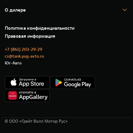
Гарантия
TANK Лизинг
Помощь на дороге
Корпоративным клиентам
О дилере
Новые цифровые сервисы TANK
Зарядные станции
Подписки
О нас
Специальные предложения
35 лет GWM
Сервис
Политика конфиденциальности
GWM ТЕХ ДЕНЬ
Нулевое ТО
Новости
Правовая информация
Моторные масла
+7 (861) 203-29-29
cs@tank.yug-avto.ru
Юг-Авто
© ООО «Грейт Волл Мотор Рус»