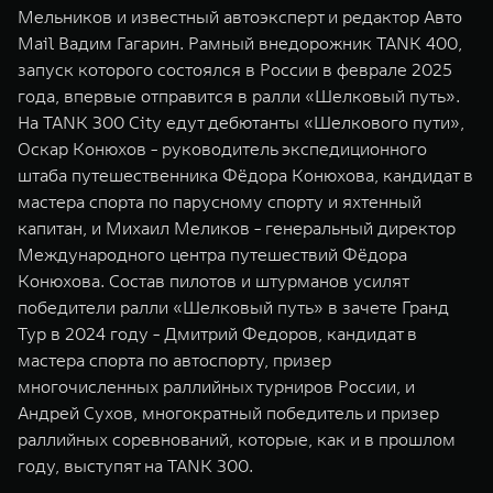
Мельников и известный автоэксперт и редактор Авто
Mail Вадим Гагарин. Рамный внедорожник TANK 400,
запуск которого состоялся в России в феврале 2025
года, впервые отправится в ралли «Шелковый путь».
На TANK 300 City едут дебютанты «Шелкового пути»,
Оскар Конюхов - руководитель экспедиционного
штаба путешественника Фёдора Конюхова, кандидат в
мастера спорта по парусному спорту и яхтенный
капитан, и Михаил Меликов - генеральный директор
Международного центра путешествий Фёдора
Конюхова. Состав пилотов и штурманов усилят
победители ралли «Шелковый путь» в зачете Гранд
Тур в 2024 году - Дмитрий Федоров, кандидат в
мастера спорта по автоспорту, призер
многочисленных раллийных турниров России, и
Андрей Сухов, многократный победитель и призер
раллийных соревнований, которые, как и в прошлом
году, выступят на TANK 300.