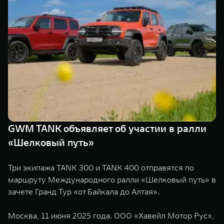
TANK Финансы
Сервис
Корпоративным клиентам
Специальные предложения
Моторные масла
TANK ФИНАНСЫ
TANK Кредит
ЦИФРОВЫЕ СЕРВИСЫ TANK
TANK Лизинг
Цифровые сервисы TANK
TANK 500
TANK 700
TANK Страхование
Подписки
Веди за собой
Сила признан
от 6 499 000 ₽
от 10 199 
GWM TANK объявляет об участии в ралли
«Шелковый путь»
Три экипажа TANK 300 и TANK 400 отправятся по
маршруту Международного ралли «Шелковый путь» в
зачете Гранд Тур «от Байкала до Алтая».
Москва, 11 июня 2025 года. ООО «Хавейл Мотор Рус»,