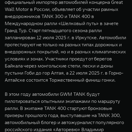
официальный импортер автомобилей концерна Great
WEY 07
WEY 05
Wall Motor в России, объявляет об участии рамных
Расширяя границы комфорта
Эстетика нов
внедорожников TANK 300 и TANK 400 в
от 6 149 000 ₽
от 5 699 0
Международном ралли «Шелковый путь» в зачете
Гранд Тур. Старт пятнадцатого сезона ралли
запланирован 12 июля 2025 г. в Иркутске. Автомобили
протестируют не только на разных типах дорожных и
внедорожных покрытий, но и в разных климатических
условиях и зонах. Участники проедут от берегов
Байкала через монгольские степи, пески и дюны
пустыни Гоби до гор Алтая, а 22 июля 2025 г. в Горно-
Алтайске состоится Торжественный финиш гонки.
WEY 80
WEY 80 
Масштаб возможностей
Масштаб воз
В этом году автомобили GWM TANK будут
от 6 449 000 ₽
от 8 099 
пилотироваться опытными экипажами по маршруту
ралли. В экипаже TANK 400 стартуют бронзовые
призеры прошлого года, выступавшие на TANK 300,
автомобильный блогер и автожурналист популярного
российского издания «Авторевю» Владимир