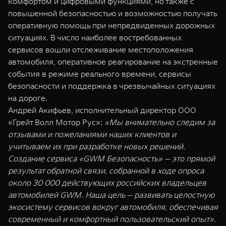
комфортом и цифровыми функциями, но также с
WEY 07
WEY 05
повышенной безопасностью и возможностью получать
Расширяя границы комфорта
Эстетика нов
оперативную помощь при непредвиденных дорожных
от 6 149 000 ₽
от 5 699 0
ситуациях. В число наиболее востребованных
сервисов вошли отслеживание местоположения
автомобиля, оперативное реагирование на экстренные
события в режиме реального времени, сервисы
безопасности и поддержка в чрезвычайных ситуациях
на дороге.
Андрей Акифьев, исполнительный директор ООО
«Грейт Волл Мотор Рус»:
«Мы внимательно следим за
отзывами и пожеланиями наших клиентов и
WEY 80
WEY 80 
учитываем их при разработке новых решений.
Масштаб возможностей
Масштаб воз
Создание сервиса «GWM Безопасность» — это прямой
от 6 449 000 ₽
от 8 099 
результат обратной связи, собранной в ходе опроса
около 30 000 действующих российских владельцев
автомобилей GWM. Наша цель — развивать целостную
экосистему сервисов вокруг автомобиля, обеспечивая
современный и комфортный пользовательский опыт».