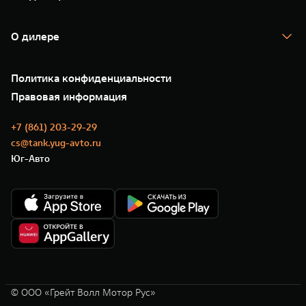
TANK Финансы
TANK Кредит
Гарантия
TANK Лизинг
Помощь на дороге
Корпоративным клиентам
О дилере
Новые цифровые сервисы TANK
Зарядные станции
Подписки
О нас
Специальные предложения
35 лет GWM
Сервис
Политика конфиденциальности
GWM ТЕХ ДЕНЬ
Нулевое ТО
Новости
Правовая информация
Моторные масла
+7 (861) 203-29-29
cs@tank.yug-avto.ru
Юг-Авто
© ООО «Грейт Волл Мотор Рус»