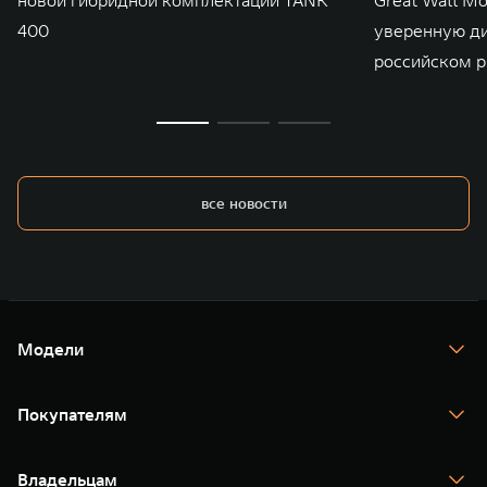
400
уверенную д
российском р
все новости
Модели
TANK 300
TANK 400
Покупателям
TANK 500
TANK 700
Спецпредложения
Тест-драйв
Владельцам