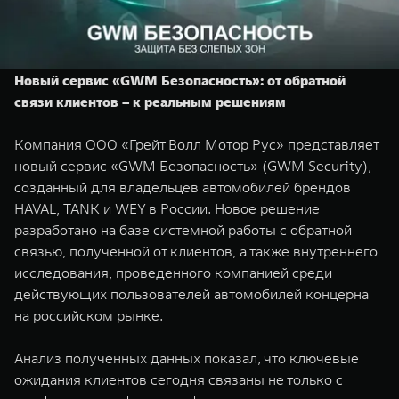
TANK Финансы
Сервис
Корпоративным клиентам
Специальные предложения
Моторные масла
Новый сервис «GWM Безопасность»: от обратной
TANK ФИНАНСЫ
связи клиентов – к реальным решениям
TANK Кредит
ЦИФРОВЫЕ СЕРВИСЫ TANK
Компания ООО «Грейт Волл Мотор Рус» представляет
TANK Лизинг
Цифровые сервисы TANK
новый сервис «GWM Безопасность» (GWM Security),
TANK 500
TANK 700
созданный для владельцев автомобилей брендов
TANK Страхование
Подписки
Веди за собой
Сила признан
HAVAL, TANK и WEY в России. Новое решение
от 6 499 000 ₽
от 10 199 
разработано на базе системной работы с обратной
связью, полученной от клиентов, а также внутреннего
исследования, проведенного компанией среди
действующих пользователей автомобилей концерна
на российском рынке.
Анализ полученных данных показал, что ключевые
ожидания клиентов сегодня связаны не только с