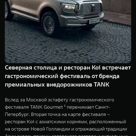
TANK Финансы
Сервис
Корпоративным клиентам
Специальные предложения
Моторные масла
TANK ФИНАНСЫ
TANK Кредит
ЦИФРОВЫЕ СЕРВИСЫ TANK
TANK Лизинг
Цифровые сервисы TANK
TANK 500
TANK 700
Северная столица и ресторан Koi встречает
TANK Страхование
Подписки
Веди за собой
Сила признан
гастрономический фестиваль от бренда
от 6 499 000 ₽
от 10 199 
премиальных внедорожников TANK
Вслед за Москвой эстафету гастрономического
фестиваля TANK Gourmet ¹ перенимает Санкт-
Петербург. Вторая точка на карте фестиваля –
ресторан Koi с азиатскими корнями, расположенный
на острове Новой Голландии и отражающий традиции