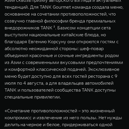
Азии сквозь призму авторского взгляда и актуальных
WEY 07
WEY 05
тенденций. Для TANK Gourmet команда создала меню,
Расширяя границы комфорта
Эстетика нов
основанное на сочетании противоположностей, что
от 6 149 000 ₽
от 5 699 0
созвучно главной философии бренда премиальных
внедорожников TANK ². Базисом концепции сета
выступили национальные китайские блюда, но
благодаря Евгению Корсуну они откроются гостям с
абсолютно неожиданной стороны: шеф-повар
объединил красочные и сочные ингредиенты родом
из Азии с современными вкусовыми предпочтениями
и комфортной классической подачей. Эксклюзивное
меню будет доступно для всех гостей ресторана с 9
WEY 80
WEY 80 
июля по 4 августа, а для владельцев автомобилей
Масштаб возможностей
Масштаб воз
TANK и пользователей сообщества TANK доступны
от 6 449 000 ₽
от 8 099 
специальные привилегии.
«Сочетание противоположностей – это жизненный
компромисс и извлечение из него пользы. Нет нужды
делить на черное и белое, придерживаться одной