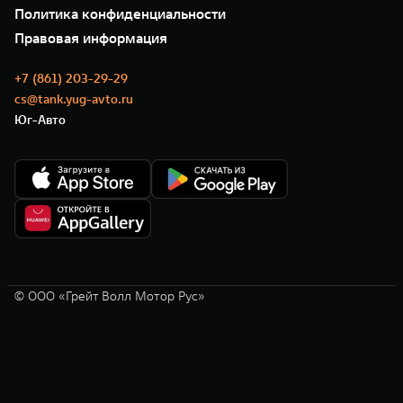
35 лет GWM
Сервис
Политика конфиденциальности
GWM ТЕХ ДЕНЬ
Нулевое ТО
Новости
Правовая информация
Моторные масла
+7 (861) 203-29-29
cs@tank.yug-avto.ru
Юг-Авто
© ООО «Грейт Волл Мотор Рус»