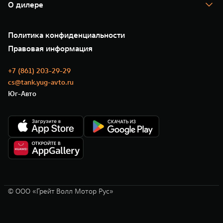
Помощь на дороге
Корпоративным клиентам
О дилере
Новые цифровые сервисы TANK
Зарядные станции
Подписки
О нас
Специальные предложения
35 лет GWM
Сервис
Политика конфиденциальности
GWM ТЕХ ДЕНЬ
Нулевое ТО
Новости
Правовая информация
Моторные масла
+7 (861) 203-29-29
cs@tank.yug-avto.ru
Юг-Авто
© ООО «Грейт Волл Мотор Рус»