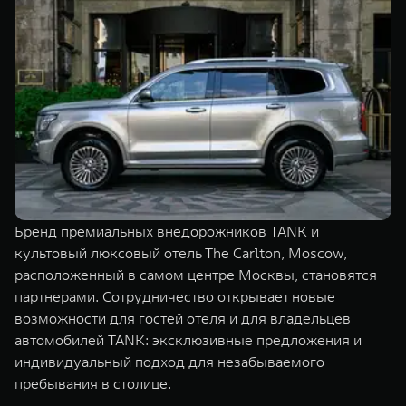
TANK Финансы
Сервис
Корпоративным клиентам
Специальные предложения
Моторные масла
TANK ФИНАНСЫ
TANK Кредит
ЦИФРОВЫЕ СЕРВИСЫ TANK
TANK Лизинг
Цифровые сервисы TANK
TANK 500
TANK 700
TANK Страхование
Подписки
Веди за собой
Сила признан
от 6 499 000 ₽
от 10 199 
Бренд премиальных внедорожников TANK и
культовый люксовый отель The Carlton, Moscow,
расположенный в самом центре Москвы, становятся
партнерами. Сотрудничество открывает новые
возможности для гостей отеля и для владельцев
автомобилей TANK: эксклюзивные предложения и
индивидуальный подход для незабываемого
пребывания в столице.