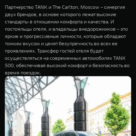
WEY 07
WEY 05
Партнерство TANK и The Carlton, Moscow – синергия
Расширяя границы комфорта
Эстетика нов
двух брендов, в основе которого лежат высокие
от 6 149 000 ₽
от 5 699 0
стандарты в отношении комфорта и качества. И
постояльцы отеля, и владельцы внедорожников – это
яркие и прогрессивные личности, которые обладают
тонким вкусом и ценят безупречность во всех ее
проявлениях. Трансфер гостей отеля будет
осуществляться на современных автомобилях TANK
500, обеспечивая высокий комфорт и безопасность во
время поездок.
WEY 80
WEY 80 
Масштаб возможностей
Масштаб воз
от 6 449 000 ₽
от 8 099 