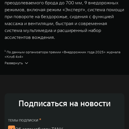
преодолеваемого брода до 700 мм, 9 внедорожных
режимов, включая режим «Эксперт», система помощи
при повороте на бездорожье, сидения с функцией
массажа и вентиляции, быстрая и современная
система мультимедиа и расширенный набор
ассистентов вождения.
¹ По данным организатора премии «Внедорожник года 2025» журнала
«Клуб 4x4»
² Торк-Он-Диманд
Развернуть
³ Сити
⁴ Парт-тайм
Great Wall Motor Company Limited (GWM) — глобальный производитель
внедорожников, кроссоверов и пикапов, специализирующийся на
интеллектуальных технологиях и экологичном производстве. Компания
была зарегистрирована на Гонконгской и Шанхайской фондовых биржах
в 2003 и 2011 годах соответственно. Сфера деятельности концерна
GWM включает проектирование, исследования и разработки,
Подписаться на новости
производство, продажу и обслуживание автомобилей и запчастей.
Значительная доля инвестиций GWM сосредоточена на
конструкторских разработках автомобилей и силовых агрегатов,
использующих альтернативные источники энергии. Это обеспечивает
*
ТЕМЫ ПОДПИСКИ
технологическое преимущество GWM и позволяет создавать более
экологичные, умные и безопасные продукты для пользователей по
Об автомобилях TANK