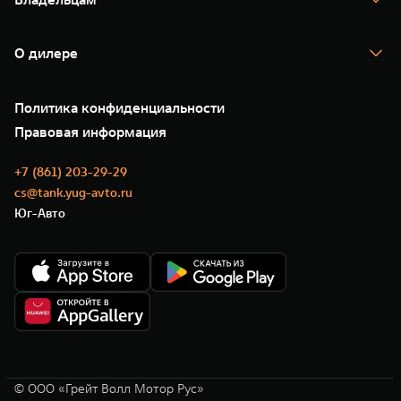
TANK Финансы
TANK Кредит
Гарантия
TANK Лизинг
Помощь на дороге
Корпоративным клиентам
О дилере
Новые цифровые сервисы TANK
Зарядные станции
Подписки
О нас
Специальные предложения
35 лет GWM
Сервис
Политика конфиденциальности
GWM ТЕХ ДЕНЬ
Нулевое ТО
Новости
Правовая информация
Моторные масла
+7 (861) 203-29-29
cs@tank.yug-avto.ru
Юг-Авто
© ООО «Грейт Волл Мотор Рус»