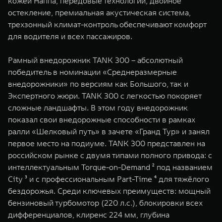
кожей Наппа, передовые технологии, двойное
остекление, премиальная акустическая система,
трехзонный климат-контроль обеспечивают комфорт
для водителя и всех пассажиров.
Рамный внедорожник TANK 300 – абсолютный
победитель в номинации «Среднеразмерные
внедорожники» по версиям как Большого, так и
Экспертного жюри. TANK 300 с легкостью покоряет
сложные ландшафты. В этом году внедорожник
показал свои внедорожные способности в рамках
ралли «Шелковый путь» в зачете «Гранд Тур» и занял
первое место на подиуме. TANK 300 представлен на
российском рынке с двумя типами полного привода: с
интеллектуальным Torque-on-Demand ² под названием
City ³ и с профессиональным Part-Time ⁴ для тяжёлого
бездорожья. Среди ключевых преимуществ: мощный
бензиновый турбомотор (220 л.с.), блокировки всех
дифференциалов, клиренс 224 мм, глубина