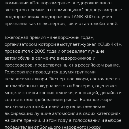
номинации «Полноразмерные внедорожники» от
WEY 07
WEY 05
экспертов премии, а в номинации «Среднеразмерные
Расширяя границы комфорта
Эстетика нов
внедорожники» внедорожник TANK 300 получил
от 6 149 000 ₽
от 5 699 0
признание как от экспертов, так и от автолюбителей.
Ежегодная премия «Внедорожник года»,
организатором которой выступает журнал «Club 4x4»,
проводится с 2005 года и определяет лучшие
автомобили в сегменте внедорожников и
кроссоверов, представленных на российском рынке.
Голосование проводится двумя группами
независимых жюри. Экспертное жюри, состоящее из
WEY 80
WEY 80 
автомобильных журналистов и блогеров, оценивает
Масштаб возможностей
Масштаб воз
модели с точки зрения техники, инноваций, дизайна и
от 6 449 000 ₽
от 8 099 
соответствия требованиям рынка. Большое жюри
включает автолюбителей и путешественников,
выбирающих лучшие автомобили в своих категориях
на сайте премии. В этом году в голосовании и выборе
победителей от Большого (народного) жюри