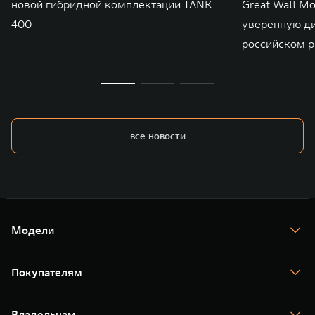
новой гибридной комплектации TANK
Great Wall M
400
уверенную д
российском р
все новости
Модели
TANK 300
TANK 400
Покупателям
TANK 500
TANK 700
Спецпредложения
Тест-драйв
Владельцам