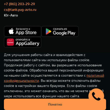
TANK Финансы
Сервис
+7 (861) 203-29-29
cs@tank.yug-avto.ru
Корпоративным клиентам
Специальные предложения
Юг-Авто
TANK 500
TANK 700
Моторные масла
Веди за собой
Сила признания
TANK ФИНАНСЫ
от 6 499 000 ₽
от 10 199 000 ₽
TANK Кредит
ЦИФРОВЫЕ СЕРВИСЫ TANK
TANK Лизинг
Цифровые сервисы TANK
TANK Страхование
Подписки
Для улучшения работы сайта и взаимодействия с
пользователями сайта мы используем файлы cookie.
© ООО «Грейт Волл Мотор Рус»
WEY 07
WEY 05
Продолжая работу с сайтом, вы разрешаете использование
cookie-файлов. Обработка вашей персональной информации
Расширяя границы комфорта
Эстетика нового времени
на нашем сайте осуществляется в соответствии с
политикой
от 6 149 000 ₽
от 5 699 000 ₽
конфиденциальности
. Вы всегда можете отключить файлы
cookie в настройках вашего браузера. Если файлы cookie
отключены, это может означать, что вы не можете в полной
мере использовать все функции нашего сайта.
Понятно