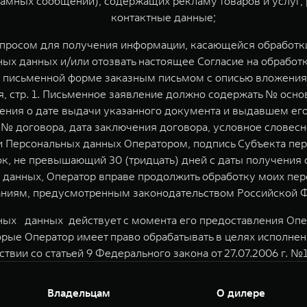
мных сообщений), содержащих рекламу товаров и услуг, 
контактные данные;
апросом для получения информации, касающейся обработки
ых данных и/или отозвать настоящее Согласие на обработ
 письменной форме заказным письмом с описью вложения п
ая, стр. 1. Письменное заявление должно содержать № осн
дения о дате выдачи указанного документа и выдавшем ег
№ договора, дата заключения договора, условное словесно
Персональных данных Оператором, подпись Субъекта перс
к, не превышающий 30 (тридцать) дней с даты получения 
 данных, Оператор вправе продолжить обработку моих пер
аниям, предусмотренным законодательством Российской 
ных данных действует с момента его предоставления Опер
орые Оператор имеет право обрабатывать в целях исполне
ствии со статьей 9 Федерального закона от 27.07.2006 г. 
Владельцам
О дилере