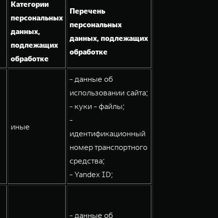
Категории
Перечень
персональных
персональных
данных,
данных, подлежащих
подлежащих
обработке
обработке
- данные об
использовании сайта;
- куки - файлы;
-
иные
идентификационный
номер транспортного
средства;
- Yandex ID;
- данные об