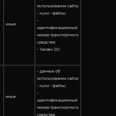
с
использовании сайта;
- куки - файлы;
-
иные
идентификационный
номер транспортного
средства;
- Yandex ID;
- данные об
использовании сайта;
- куки - файлы;
-
иные
идентификационный
номер транспортного
средства;