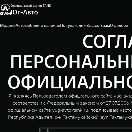
Официальный дилер TANK
Юг-Авто
Краснодар, ул. Краснодарская, д. 3
+7 (861) 203-29-29
Модели
Автомобили в наличии
Покупателям
Владельцам
О дилере
СОГЛ
ПЕРСОНАЛЬН
ОФИЦИАЛЬНОГО
Я, являясь Пользователем официального сайта yug-avto
соответствии с Федеральным законом от 27.07.2006 
официальном сайте yug-avto-tank.ru, подписываю нас
Республика Адыгея, р-н Тахтамукайский, аул Тахтамукай