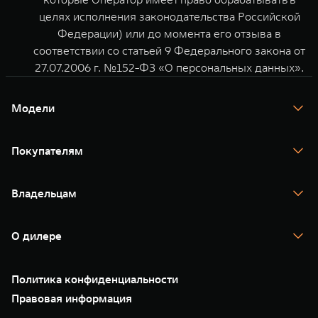
целях исполнения законодательства Российской
Федерации) или до момента его отзыва в
соответствии со статьей 9 Федерального закона от
27.07.2006 г. №152-ФЗ «О персональных данных».
Модели
TANK 300
TANK 400
Покупателям
TANK 500
TANK 700
Спецпредложения
Тест-драйв
Владельцам
TANK Финансы
TANK Кредит
Гарантия
TANK Лизинг
Помощь на дороге
Корпоративным клиентам
О дилере
Новые цифровые сервисы TANK
Зарядные станции
Подписки
О нас
Специальные предложения
35 лет GWM
Сервис
Политика конфиденциальности
GWM ТЕХ ДЕНЬ
Нулевое ТО
Новости
Правовая информация
Моторные масла