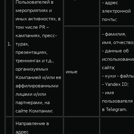
Пользователей в
- адрес
WEY 80
WEY 80 Лаундж
мероприятиях и
электронной
Масштаб возможностей
Масштаб возможностей
иных активностях, в
почты;
от 6 449 000 ₽
от 8 099 000 ₽
том числе PR –
- фамилия,
кампаниях, пресс-
имя, отчество
1.
турах,
- данные об
презентациях,
использовани
треннингах и т.д.,
сайта;
организуемых
иные
- куки - файлы
Компанией и/или ее
- Yandex ID;
аффилированными
- имя
лицами и/или
пользователя
партнерами, на
в Telegram.
сайте Компании:
Направление в
адрес