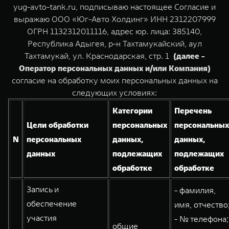
TANK Финансы
Сервис
yug-avto-tank.ru, подписываю настоящее Согласие и
выражаю ООО «Юг-Авто Холдинг» ИНН 2312207999
Корпоративным клиентам
Специальные предложения
ОГРН 1132312011116, адрес юр. лица: 385140,
TANK 500
TANK 700
Республика Адыгея, р-н Тахтамукайский, аул
Моторные масла
Веди за собой
Сила признания
TANK ФИНАНСЫ
Тахтамукай, ул. Краснодарская, стр. 1
(далее -
от 6 499 000 ₽
от 10 199 000 ₽
Оператор персональных данных и/или Компания)
TANK Кредит
ЦИФРОВЫЕ СЕРВИСЫ TANK
согласие на обработку моих персональных данных на
TANK Лизинг
Цифровые сервисы TANK
следующих условиях:
Категории
Перечень
TANK Страхование
Подписки
Цели обработки
персональных
персональных
N
персональных
данных,
данных,
WEY 07
WEY 05
данных
подлежащих
подлежащих
Расширяя границы комфорта
Эстетика нового времени
от 6 149 000 ₽
от 5 699 000 ₽
обработке
обработке
Запись и
- фамилия,
обеспечение
имя, отчество
участия
- № телефона;
общие