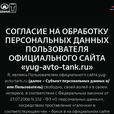
СОГЛАСИЕ НА ОБРАБОТКУ
Покупателям
Владельцам
О дилере
Модели
ПЕРСОНАЛЬНЫХ ДАННЫХ
ПОЛЬЗОВАТЕЛЯ
ВЫБОР АВТОМОБИЛЯ
ГАРАНТИЯ И ПОДДЕРЖКА
ИНФОРМАЦИЯ
ОФИЦИАЛЬНОГО САЙТА
Спецпредложения
Гарантия
О нас
«yug-avto-tank.ru»
Конфигуратор
Помощь на дороге
35 лет GWM
Я, являясь Пользователем официального сайта yug-
avto-tank.ru
(далее – Субъект персональных данных и/
Тест-драйв
GWM ТЕХ ДЕНЬ
TANK 300
TANK 400
СЕРВИС
или Пользователь)
свободно, своей волей и в своем
Следуй за открытиями
За пределы возможного
Зарядные станции
Новости
интересе, в соответствии с Федеральным законом от
от 3 999 000 ₽
от 5 599 000 ₽
Калькулятор ТО
27.07.2006 N 152 - ФЗ «О персональных данных»,
посредством проставления «галочки» в
Нулевое ТО
ПОКУПКА АВТОМОБИЛЯ
соответствующем чек – боксе в на официальном сайте