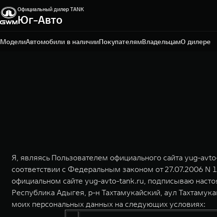
Официальный дилер TANK
Юг-Авто
Краснодар, ул. Краснодарская, д. 3
+7 (861) 203-29-29
Модели
Автомобили в наличии
Покупателям
Владельцам
О дилере
Я, являясь Пользователем официального сайта yug-avto
соответствии с Федеральным законом от 27.07.2006 N 
официальном сайте yug-avto-tank.ru, подписываю наст
Республика Адыгея, р-н Тахтамукайский, аул Тахтамукай
моих персональных данных на следующих условиях: