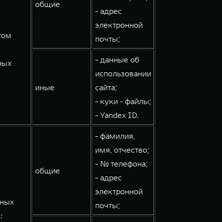
общие
- адрес
электронной
том
почты;
- данные об
ных
использовании
иные
сайта;
- куки - файлы;
- Yandex ID.
- фамилия,
имя, отчество;
- № телефона;
общие
- адрес
электронной
мных
почты;
: