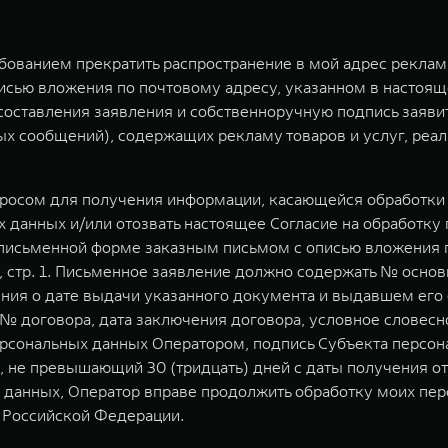
ебованием прекратить распространение в мой адрес рекла
исью вложения по почтовому адресу, указанном в настоящ
у составления заявления и собственноручную подпись заяв
 сообщений), содержащих рекламу товаров и услуг, реал
просом для получения информации, касающейся обработки 
 данных и/или отозвать настоящее Согласие на обработку
письменной форме заказным письмом с описью вложения п
я, стр. 1. Письменное заявление должно содержать № осн
ения о дате выдачи указанного документа и выдавшем его
 договора, дата заключения договора, условное словесно
сональных данных Оператором, подпись Субъекта персона
, не превышающий 30 (тридцать) дней с даты получения от
 данных, Оператор вправе продолжить обработку моих пер
 Российской Федерации.