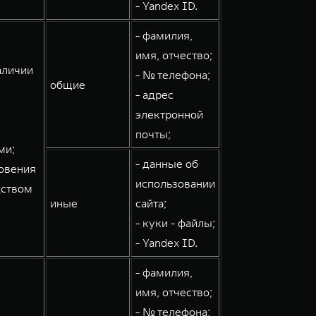
- Yandex ID.
- фамилия,
имя, отчество;
аличии
- № телефона;
общие
- адрес
электронной
почты;
ми;
- данные об
овения
использовании
дством
иные
сайта;
- куки - файлы;
- Yandex ID.
- фамилия,
имя, отчество;
- № телефона;