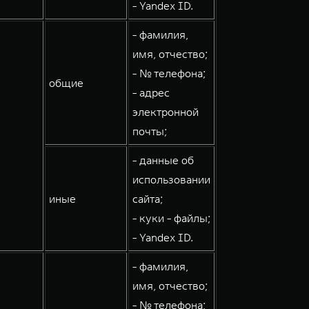
- Yandex ID.
- фамилия,
имя, отчество;
- № телефона;
общие
- адрес
электронной
почты;
- данные об
использовании
иные
сайта;
- куки - файлы;
- Yandex ID.
- фамилия,
имя, отчество;
- № телефона;