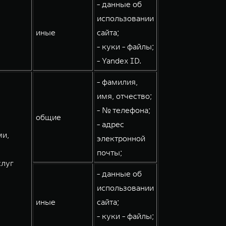
- данные об
использовании
иные
сайта;
- куки - файлы;
- Yandex ID.
- фамилия,
имя, отчество;
- № телефона;
общие
- адрес
ми,
электронной
почты;
слуг
- данные об
использовании
иные
сайта;
- куки - файлы;