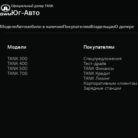
Официальный дилер TANK
Юг-Авто
Краснодар, ул. Краснодарская, д. 3
+7 (861) 203-29-29
Модели
Автомобили в наличии
Покупателям
Владельцам
О дилере
Модели
Покупателям
TANK 300
Спецпредложения
TANK 400
Тест-драйв
TANK 500
TANK Финансы
TANK 700
TANK Кредит
TANK Лизинг
Корпоративным клиентам
Зарядные станции